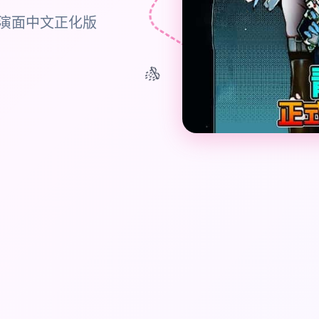
演面中文正化版
🎊