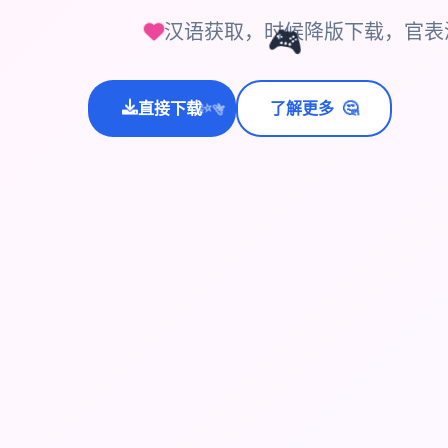
汉语获取，时候降版下载，官表
🎮
🤔
直接下载
了解更多
💫
✨
⭐