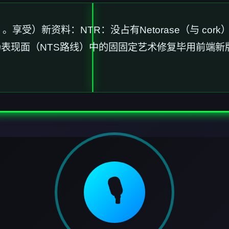
。享受）新资料：NTR：没占有Netorase（与 cor
aul打斗场表现面（NTS路线）中的固固定艺术修复毕用
🎙️