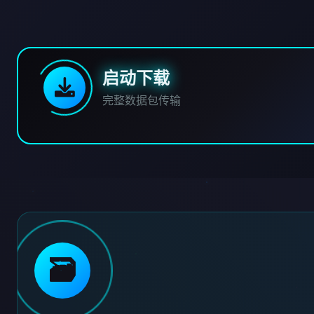
启动下载
完整数据包传输
🗃️