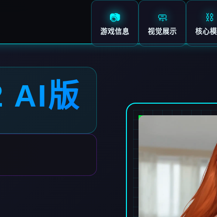
📷
🧼
⛓️
游戏信息
视觉展示
核心模
2 AI版