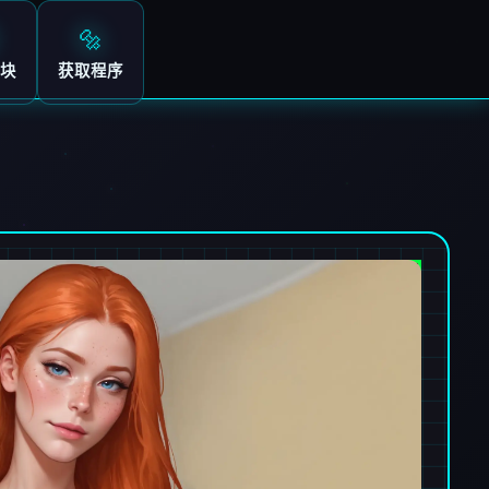
🔩
块
获取程序