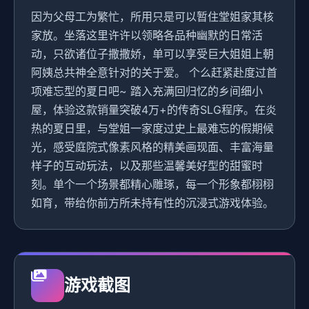
因为父母工为繁忙，所用只是可以暂住堂姐家其核
家放。坐落这里许许以领略各品种幽默的日常活
动，只欲诸位子撒撒娇，单可以享受巨大姐姐上朝
阿姨总共神全意针对的关于爱。 个么赶紧赴度过首
项难忘型的夏日吧~ 踏入充满回归忆的乡间细小
屋，体验这款销量突破4万+的传奇SLG程序。在炎
热的夏日里，与堂姐一家度过史上最难忘的假期候
光，感受庭院式像素风格的精美画现面、丰富海量
样子的互动玩法，以及那些温馨美好型的甜蜜时
刻。单个一个场景都精心雕琢，每一个形象都栩栩
如育，带给你前方所未持有性的沉浸式游戏体验。
游戏截图