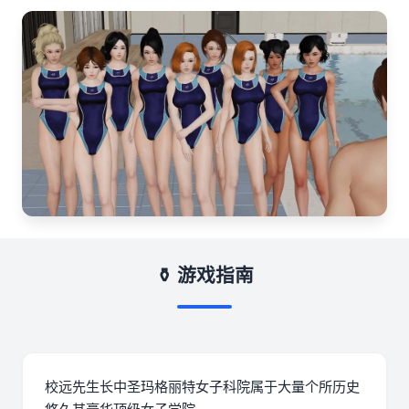
⚱️ 游戏指南
校远先生长中
圣玛格丽特女子科院属于大量个所历史