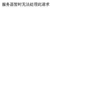
服务器暂时无法处理此请求