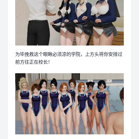
为毕挽救这个眼瞅必须凉的学院，上方头将你安排过
前方往正在校长！