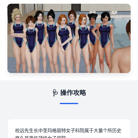
🩺 操作攻略
校远先生长中
圣玛格丽特女子科院属于大量个所历史