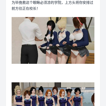
为毕挽救这个眼瞅必须凉的学院，上方头将你安排过
前方往正在校长！