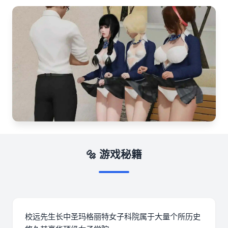
🔩 游戏秘籍
校远先生长中
圣玛格丽特女子科院属于大量个所历史