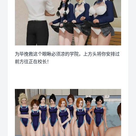
为毕挽救这个眼瞅必须凉的学院，上方头将你安排过
前方往正在校长！