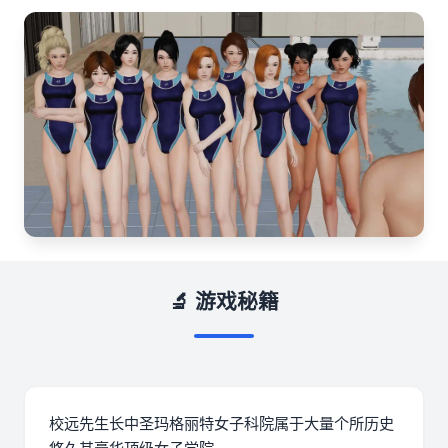
🔬 游戏秘籍
校远先生长中
圣玛格丽特女子科院属于大量个所历史