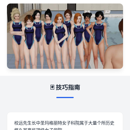
🃏 技巧指南
校远先生长中
圣玛格丽特女子科院属于大量个所历史