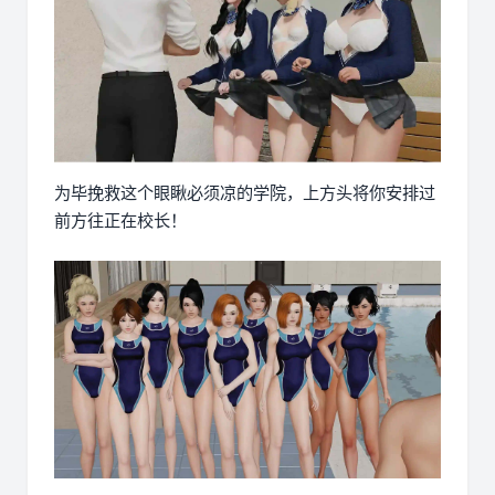
为毕挽救这个眼瞅必须凉的学院，上方头将你安排过
前方往正在校长！