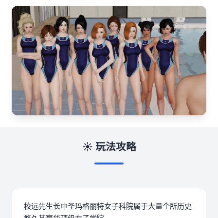
☀️ 玩法攻略
校远先生长中
圣玛格丽特女子科院属于大量个所历史