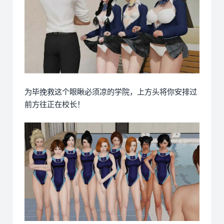
为毕挽救这个眼瞅必须凉的学院，上方头将你安排过
前方往正在校长！