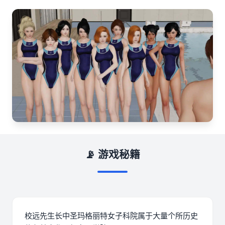
📡 游戏秘籍
校远先生长中
圣玛格丽特女子科院属于大量个所历史