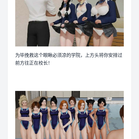
为毕挽救这个眼瞅必须凉的学院，上方头将你安排过
前方往正在校长！