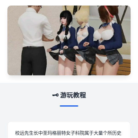
🗝️ 游玩教程
校远先生长中
圣玛格丽特女子科院属于大量个所历史