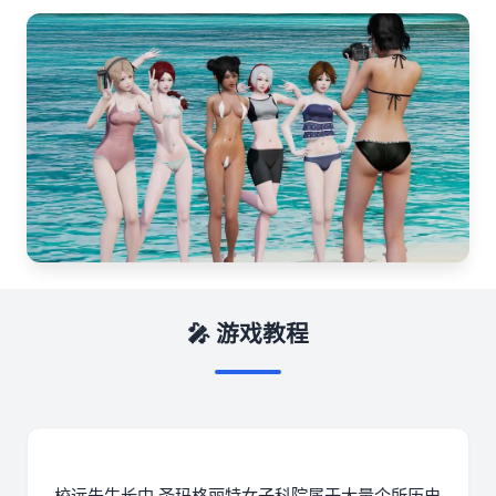
🎤 游戏教程
校远先生长中
圣玛格丽特女子科院属于大量个所历史