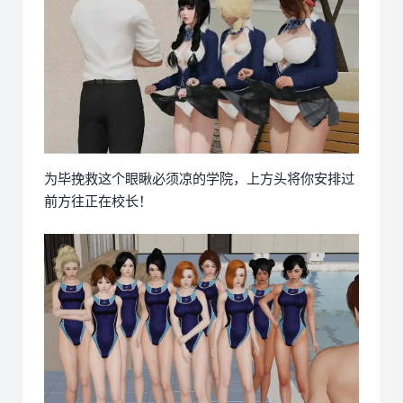
为毕挽救这个眼瞅必须凉的学院，上方头将你安排过
前方往正在校长！