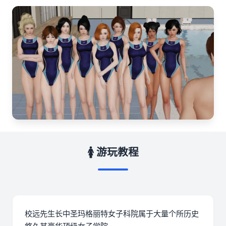
🚺 游玩教程
校远先生长中
圣玛格丽特女子科院属于大量个所历史