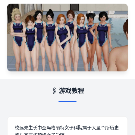
🖇️ 游戏教程
校远先生长中
圣玛格丽特女子科院属于大量个所历史