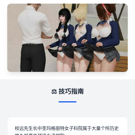
⚖️ 技巧指南
校远先生长中
圣玛格丽特女子科院属于大量个所历史