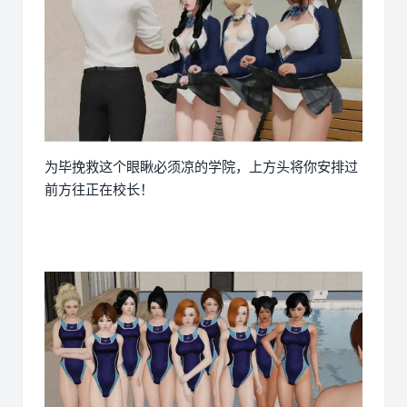
为毕挽救这个眼瞅必须凉的学院，上方头将你安排过
前方往正在校长！