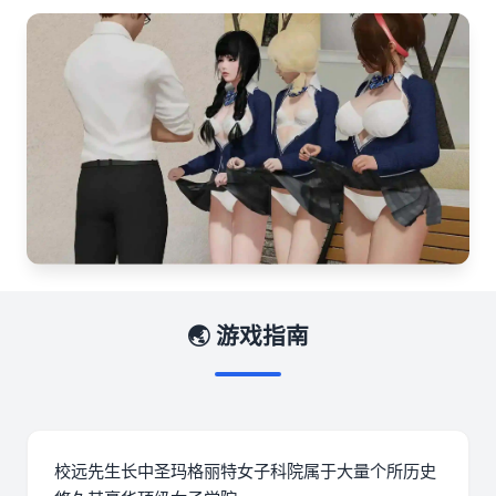
🌏 游戏指南
校远先生长中
圣玛格丽特女子科院属于大量个所历史