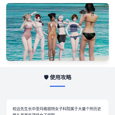
🛡️ 使用攻略
校远先生长中
圣玛格丽特女子科院属于大量个所历史